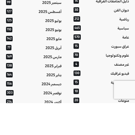
دليل الجامعات العراقية
14
سبتمبر 2025
99
ديوان الفن
30
أغسطس 2025
127
رياضية
212
يوليو 2025
125
سياسية
465
يونيو 2025
110
عامة
570
مايو 2025
142
عراق سبورت
15
أبريل 2025
77
علوم وتكنولوجيا
70
مارس 2025
169
غير مصنف
4
فبراير 2025
138
فيديو غرافيك
130
يناير 2025
164
معالم عراقية
15
ديسمبر 2024
156
من تراثنا
10
نوفمبر 2024
303
منوعات
20
أكتوبر 2024
214
هُنَّ
20
سبتمبر 2024
152
أغسطس 2024
121
يوليو 2024
37