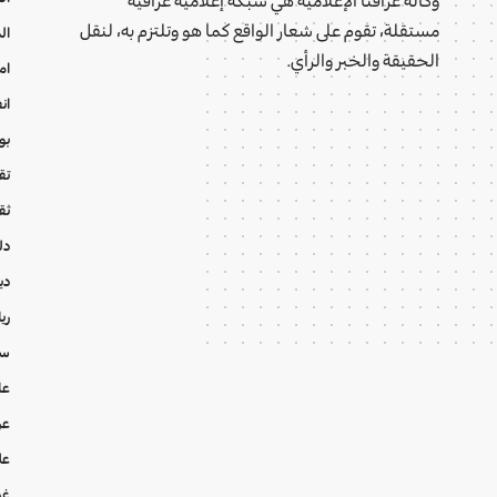
مستقلة، تقوم على شعار الواقع كما هو وتلتزم به، لنقل
ال
الحقيقة والخبر والرأي.
ام
ان
بو
تقا
ثق
دل
دي
ري
سي
عا
عر
عل
غي