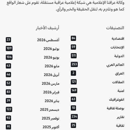
وكالة عراقنا الإعلامية هي شبكة إعلامية عراقية مستقلة، تقوم على شعار الواقع
كما هو وتلتزم به، لنقل الحقيقة والخبر والرأي.
التصنيفات
أرشيف الأخبار
اقتصادية
84
أغسطس 2026
23
الإنتخابات
59
يوليو 2026
109
الدولية
511
يونيو 2026
106
العالم العربي
253
مايو 2026
43
العراق
2
أبريل 2026
46
المقالات
121
مارس 2026
52
امنية
149
فبراير 2026
83
انفوغرافيك
63
يناير 2026
39
بوصلة ثقافية
10
ديسمبر 2025
122
تقارير
234
نوفمبر 2025
92
ثقافية
25
أكتوبر 2025
91