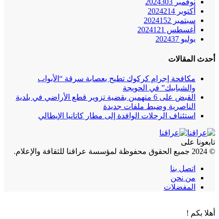
نوفمبر 2024
303
أكتوبر 2024
214
سبتمبر 2024
152
أغسطس 2024
121
يوليو 2024
37
أحدث المقالات
مكافحة إجرام كركوك تطيح بعصابة سرقة “الأبواب
والشبابيك” في الحويجة
القبض على 6 متهمين بقضية تزوير قطع الأراضي في بلدية
الناصرية وضبط ملفات جديدة
استئناف الرحلات الوافدة إلى مطار كاتانيا الإيطالي
تابعونا على
© 2024 جميع الحقوق محفوظة لمؤسسة عراقنا للثقافة والإعلام.
اتصل بنا
من نحن
المفضلات
أهلا بكم !