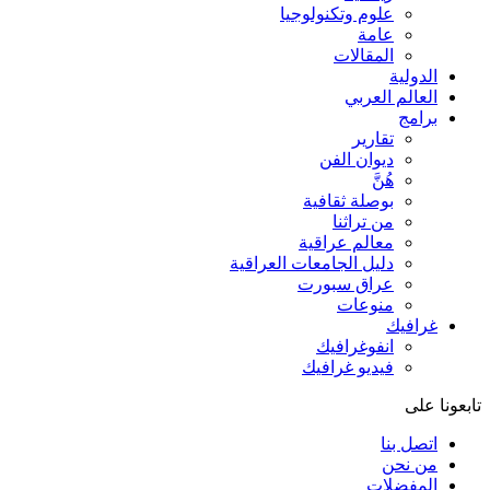
علوم وتكنولوجيا
عامة
المقالات
الدولية
العالم العربي
برامج
تقارير
ديوان الفن
هُنَّ
بوصلة ثقافية
من تراثنا
معالم عراقية
دليل الجامعات العراقية
عراق سبورت
منوعات
غرافيك
انفوغرافيك
فيديو غرافيك
تابعونا على
اتصل بنا
من نحن
المفضلات