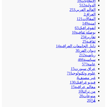
الإنتخابات
59
الدولية
512
العالم العربي
253
العراق
2
المقالات
121
امنية
149
انفوغرافيك
63
بوصلة ثقافية
10
تقارير
234
ثقافية
25
دليل الجامعات العراقية
14
ديوان الفن
30
رياضية
212
سياسية
466
عامة
573
عراق سبورت
15
علوم وتكنولوجيا
71
غير مصنف
4
فيديو غرافيك
130
معالم عراقية
15
من تراثنا
10
منوعات
20
هُنَّ
20