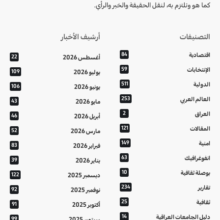
كما هو وتلتزم به، لنقل الحقيقة والخبر والرأي.
التصنيفات
أرشيف الأخبار
اقتصادية
84
أغسطس 2026
22
الإنتخابات
59
يوليو 2026
109
الدولية
511
يونيو 2026
106
العالم العربي
253
مايو 2026
43
العراق
2
أبريل 2026
46
المقالات
121
مارس 2026
52
امنية
149
فبراير 2026
83
انفوغرافيك
63
يناير 2026
39
بوصلة ثقافية
10
ديسمبر 2025
122
تقارير
234
نوفمبر 2025
92
ثقافية
25
أكتوبر 2025
91
دليل الجامعات العراقية
14
سبتمبر 2025
99