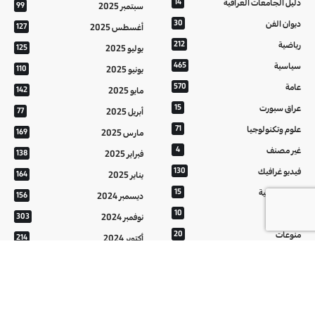
دليل الجامعات العراقية
14
سبتمبر 2025
99
ديوان الفن
30
أغسطس 2025
127
رياضية
212
يوليو 2025
125
سياسية
465
يونيو 2025
110
عامة
570
مايو 2025
142
عراق سبورت
15
أبريل 2025
77
علوم وتكنولوجيا
71
مارس 2025
169
غير مصنف
4
فبراير 2025
138
فيديو غرافيك
130
يناير 2025
164
معالم عراقية
15
ديسمبر 2024
156
من تراثنا
10
نوفمبر 2024
303
منوعات
20
أكتوبر 2024
214
هُنَّ
20
سبتمبر 2024
152
أغسطس 2024
121
يوليو 2024
37