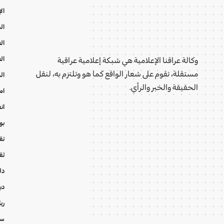
ال
ال
ال
ال
وكالة عراقنا الإعلامية هي شبكة إعلامية عراقية
مستقلة، تقوم على شعار الواقع كما هو وتلتزم به، لنقل
ال
الحقيقة والخبر والرأي.
ام
ان
بو
تقا
ثق
دل
دي
ري
سي