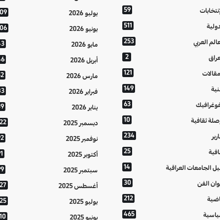
59
إنتخابات
109
يوليو 2026
511
دولية
106
يونيو 2026
253
عالم العربي
43
مايو 2026
2
عراق
46
أبريل 2026
121
مقالات
52
مارس 2026
149
نية
83
فبراير 2026
63
فوغرافيك
39
يناير 2026
10
صلة ثقافية
122
ديسمبر 2025
234
رير
92
نوفمبر 2025
25
افية
1
أكتوبر 2025
14
يل الجامعات العراقية
99
سبتمبر 2025
30
وان الفن
127
أغسطس 2025
212
اضية
125
يوليو 2025
465
اسية
10
يونيو 2025