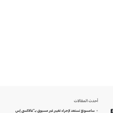
أحدث المقالات
سامسونغ تستعد لإجراء تغيير غير مسبوق بـ”غالاكسي إس