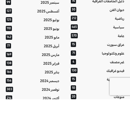
دليل الجامعات العراقية
14
سبتمبر 2025
99
ديوان الفن
30
أغسطس 2025
127
رياضية
212
يوليو 2025
125
سياسية
465
يونيو 2025
110
عامة
570
مايو 2025
142
عراق سبورت
15
أبريل 2025
77
علوم وتكنولوجيا
71
مارس 2025
169
غير مصنف
4
فبراير 2025
138
فيديو غرافيك
130
يناير 2025
164
معالم عراقية
15
ديسمبر 2024
156
من تراثنا
10
نوفمبر 2024
303
منوعات
20
أكتوبر 2024
214
هُنَّ
20
سبتمبر 2024
152
أغسطس 2024
121
يوليو 2024
37