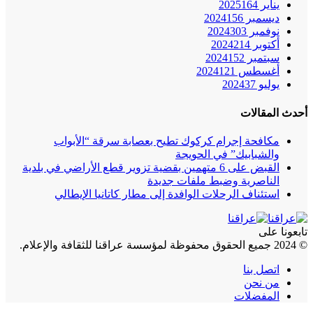
يناير 2025
164
ديسمبر 2024
156
نوفمبر 2024
303
أكتوبر 2024
214
سبتمبر 2024
152
أغسطس 2024
121
يوليو 2024
37
أحدث المقالات
مكافحة إجرام كركوك تطيح بعصابة سرقة “الأبواب
والشبابيك” في الحويجة
القبض على 6 متهمين بقضية تزوير قطع الأراضي في بلدية
الناصرية وضبط ملفات جديدة
استئناف الرحلات الوافدة إلى مطار كاتانيا الإيطالي
تابعونا على
© 2024 جميع الحقوق محفوظة لمؤسسة عراقنا للثقافة والإعلام.
اتصل بنا
من نحن
المفضلات