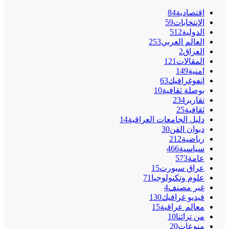
اقتصادية
84
الإنتخابات
59
الدولية
512
العالم العربي
253
العراق
2
المقالات
121
امنية
149
انفوغرافيك
63
بوصلة ثقافية
10
تقارير
234
ثقافية
25
دليل الجامعات العراقية
14
ديوان الفن
30
رياضية
212
سياسية
466
عامة
573
عراق سبورت
15
علوم وتكنولوجيا
71
غير مصنف
4
فيديو غرافيك
130
معالم عراقية
15
من تراثنا
10
منوعات
20