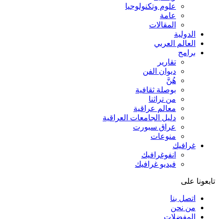
علوم وتكنولوجيا
عامة
المقالات
الدولية
العالم العربي
برامج
تقارير
ديوان الفن
هُنَّ
بوصلة ثقافية
من تراثنا
معالم عراقية
دليل الجامعات العراقية
عراق سبورت
منوعات
غرافيك
انفوغرافيك
فيديو غرافيك
تابعونا على
اتصل بنا
من نحن
المفضلات