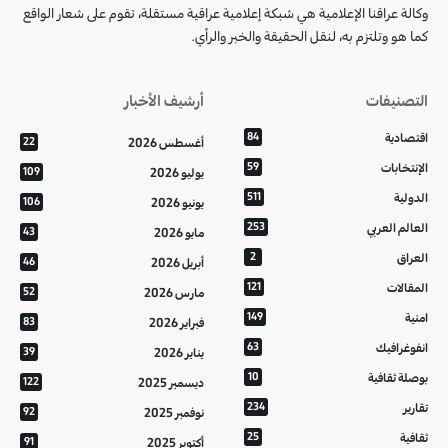
وكالة عراقنا الإعلامية هي شبكة إعلامية عراقية مستقلة، تقوم على شعار الواقع
كما هو وتلتزم به، لنقل الحقيقة والخبر والرأي.
التصنيفات
أرشيف الأخبار
اقتصادية
84
أغسطس 2026
22
الإنتخابات
59
يوليو 2026
109
الدولية
511
يونيو 2026
106
العالم العربي
253
مايو 2026
43
العراق
2
أبريل 2026
46
المقالات
121
مارس 2026
52
امنية
149
فبراير 2026
83
انفوغرافيك
63
يناير 2026
39
بوصلة ثقافية
10
ديسمبر 2025
122
تقارير
234
نوفمبر 2025
92
ثقافية
25
أكتوبر 2025
91