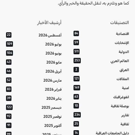
كما هو وتلتزم به، لنقل الحقيقة والخبر والرأي.
التصنيفات
أرشيف الأخبار
اقتصادية
84
أغسطس 2026
22
الإنتخابات
59
يوليو 2026
109
الدولية
511
يونيو 2026
106
العالم العربي
253
مايو 2026
43
العراق
2
أبريل 2026
46
المقالات
121
مارس 2026
52
امنية
149
فبراير 2026
83
انفوغرافيك
63
يناير 2026
39
بوصلة ثقافية
10
ديسمبر 2025
122
تقارير
234
نوفمبر 2025
92
ثقافية
25
أكتوبر 2025
91
دليل الجامعات العراقية
14
سبتمبر 2025
99