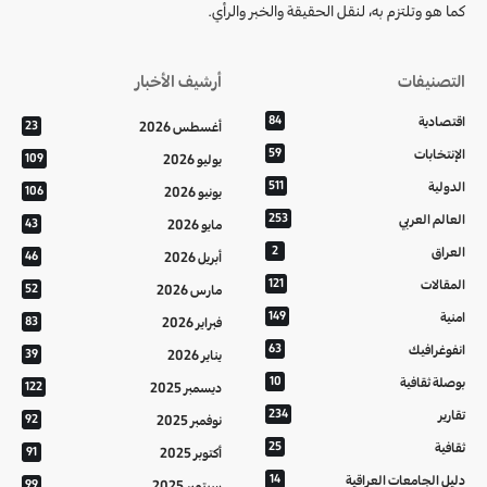
كما هو وتلتزم به، لنقل الحقيقة والخبر والرأي.
التصنيفات
أرشيف الأخبار
اقتصادية
84
أغسطس 2026
23
الإنتخابات
59
يوليو 2026
109
الدولية
511
يونيو 2026
106
العالم العربي
253
مايو 2026
43
العراق
2
أبريل 2026
46
المقالات
121
مارس 2026
52
امنية
149
فبراير 2026
83
انفوغرافيك
63
يناير 2026
39
بوصلة ثقافية
10
ديسمبر 2025
122
تقارير
234
نوفمبر 2025
92
ثقافية
25
أكتوبر 2025
91
دليل الجامعات العراقية
14
سبتمبر 2025
99