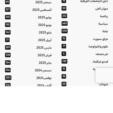
دليل الجامعات العراقية
14
سبتمبر 2025
99
ديوان الفن
30
أغسطس 2025
127
رياضية
212
يوليو 2025
125
سياسية
465
يونيو 2025
110
عامة
570
مايو 2025
142
عراق سبورت
15
أبريل 2025
77
علوم وتكنولوجيا
71
مارس 2025
169
غير مصنف
4
فبراير 2025
138
فيديو غرافيك
130
يناير 2025
164
معالم عراقية
15
ديسمبر 2024
156
من تراثنا
10
نوفمبر 2024
303
منوعات
20
أكتوبر 2024
214
هُنَّ
20
سبتمبر 2024
152
أغسطس 2024
121
يوليو 2024
37