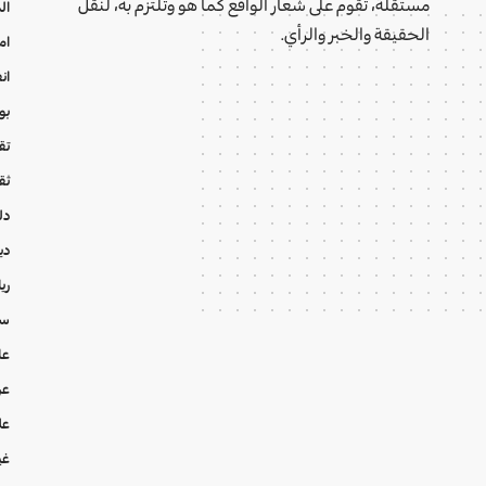
مستقلة، تقوم على شعار الواقع كما هو وتلتزم به، لنقل
ال
الحقيقة والخبر والرأي.
ام
ان
بو
تقا
ثق
دل
دي
ري
سي
عا
عر
عل
غي