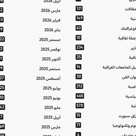
46
أبريل 2026
121
مقالات
52
مارس 2026
149
نية
83
فبراير 2026
63
فوغرافيك
39
يناير 2026
10
صلة ثقافية
122
ديسمبر 2025
234
رير
92
نوفمبر 2025
25
افية
1
أكتوبر 2025
14
يل الجامعات العراقية
99
سبتمبر 2025
30
وان الفن
127
أغسطس 2025
212
اضية
125
يوليو 2025
465
اسية
10
يونيو 2025
570
مة
142
مايو 2025
15
اق سبورت
77
أبريل 2025
71
وم وتكنولوجيا
169
مارس 2025
4
ر مصنف