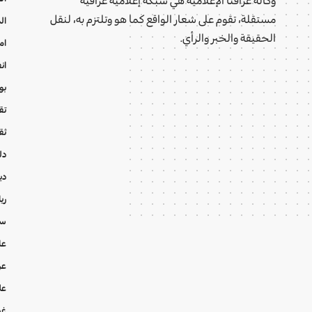
مستقلة، تقوم على شعار الواقع كما هو وتلتزم به، لنقل
ال
الحقيقة والخبر والرأي.
ام
ان
بو
تقا
ثق
دل
دي
ري
سي
عا
عر
عل
غي