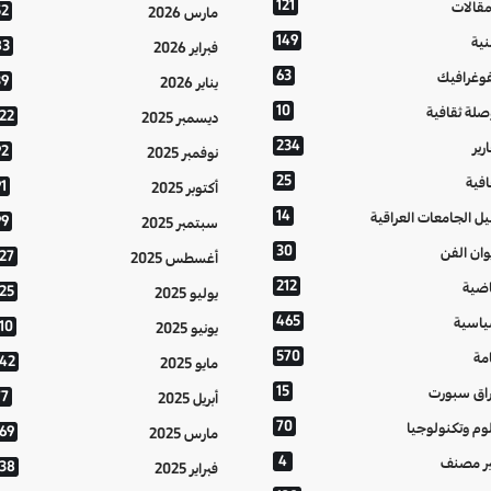
121
مقالات
52
مارس 2026
149
نية
83
فبراير 2026
63
فوغرافيك
39
يناير 2026
10
صلة ثقافية
122
ديسمبر 2025
234
رير
92
نوفمبر 2025
25
افية
1
أكتوبر 2025
14
يل الجامعات العراقية
99
سبتمبر 2025
30
وان الفن
127
أغسطس 2025
212
اضية
125
يوليو 2025
465
اسية
10
يونيو 2025
570
مة
142
مايو 2025
15
اق سبورت
77
أبريل 2025
70
وم وتكنولوجيا
169
مارس 2025
4
ر مصنف
138
فبراير 2025