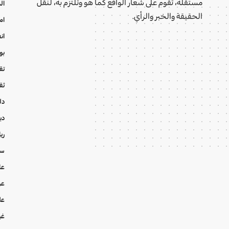
مستقلة، تقوم على شعار الواقع كما هو وتلتزم به، لنقل
ال
الحقيقة والخبر والرأي.
ام
ان
بو
تقا
ثق
دل
دي
ري
سي
عا
عر
عل
غي