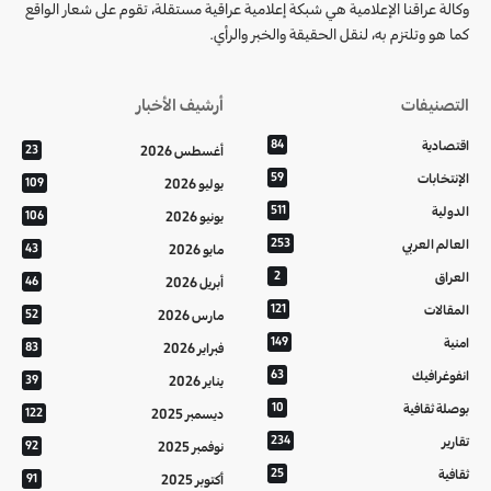
وكالة عراقنا الإعلامية هي شبكة إعلامية عراقية مستقلة، تقوم على شعار الواقع
كما هو وتلتزم به، لنقل الحقيقة والخبر والرأي.
التصنيفات
أرشيف الأخبار
اقتصادية
84
أغسطس 2026
23
الإنتخابات
59
يوليو 2026
109
الدولية
511
يونيو 2026
106
العالم العربي
253
مايو 2026
43
العراق
2
أبريل 2026
46
المقالات
121
مارس 2026
52
امنية
149
فبراير 2026
83
انفوغرافيك
63
يناير 2026
39
بوصلة ثقافية
10
ديسمبر 2025
122
تقارير
234
نوفمبر 2025
92
ثقافية
25
أكتوبر 2025
91