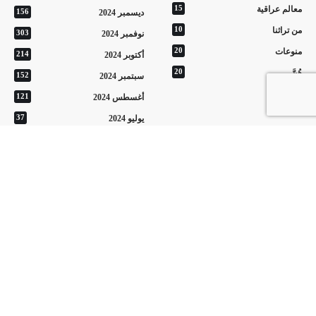
معالم عراقية
15
ديسمبر 2024
156
من تراثنا
10
نوفمبر 2024
303
منوعات
20
أكتوبر 2024
214
هُنَّ
20
سبتمبر 2024
152
أغسطس 2024
121
يوليو 2024
37
أحدث المقالات
مكافحة إجرام كركوك تطيح بعصابة سرقة “الأبواب والشبابيك” في
الحويجة
القبض على 6 متهمين بقضية تزوير قطع الأراضي في بلدية الناصرية
وضبط ملفات جديدة
استئناف الرحلات الوافدة إلى مطار كاتانيا الإيطالي