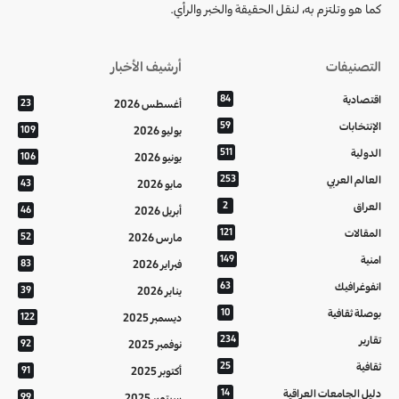
كما هو وتلتزم به، لنقل الحقيقة والخبر والرأي.
التصنيفات
أرشيف الأخبار
اقتصادية
84
أغسطس 2026
23
الإنتخابات
59
يوليو 2026
109
الدولية
511
يونيو 2026
106
العالم العربي
253
مايو 2026
43
العراق
2
أبريل 2026
46
المقالات
121
مارس 2026
52
امنية
149
فبراير 2026
83
انفوغرافيك
63
يناير 2026
39
بوصلة ثقافية
10
ديسمبر 2025
122
تقارير
234
نوفمبر 2025
92
ثقافية
25
أكتوبر 2025
91
دليل الجامعات العراقية
14
سبتمبر 2025
99