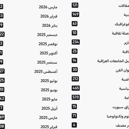
121
مقالات
52
مارس 2026
149
نية
83
فبراير 2026
63
فوغرافيك
39
يناير 2026
10
صلة ثقافية
122
ديسمبر 2025
234
رير
92
نوفمبر 2025
25
افية
1
أكتوبر 2025
14
يل الجامعات العراقية
99
سبتمبر 2025
30
وان الفن
127
أغسطس 2025
212
اضية
125
يوليو 2025
465
اسية
10
يونيو 2025
570
مة
142
مايو 2025
15
اق سبورت
77
أبريل 2025
71
وم وتكنولوجيا
169
مارس 2025
4
ر مصنف
138
فبراير 2025