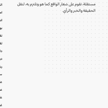
مستقلة، تقوم على شعار الواقع كما هو وتلتزم به، لنقل
ال
الحقيقة والخبر والرأي.
ام
ان
بو
تقا
ثق
دل
دي
ري
سي
عا
عر
عل
غي