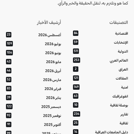
كما هو وتلتزم به، لنقل الحقيقة والخبر والرأي.
التصنيفات
أرشيف الأخبار
اقتصادية
84
أغسطس 2026
23
الإنتخابات
59
يوليو 2026
109
الدولية
511
يونيو 2026
106
العالم العربي
253
مايو 2026
43
العراق
2
أبريل 2026
46
المقالات
121
مارس 2026
52
امنية
149
فبراير 2026
83
انفوغرافيك
63
يناير 2026
39
بوصلة ثقافية
10
ديسمبر 2025
122
تقارير
234
نوفمبر 2025
92
ثقافية
25
أكتوبر 2025
91
دليل الجامعات العراقية
14
سبتمبر 2025
99