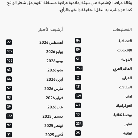
وكالة عراقنا الإعلامية هي شبكة إعلامية عراقية مستقلة، تقوم على شعار الواقع
كما هو وتلتزم به، لنقل الحقيقة والخبر والرأي.
التصنيفات
أرشيف الأخبار
اقتصادية
84
أغسطس 2026
22
الإنتخابات
59
يوليو 2026
109
الدولية
511
يونيو 2026
106
العالم العربي
253
مايو 2026
43
العراق
2
أبريل 2026
46
المقالات
121
مارس 2026
52
امنية
149
فبراير 2026
83
انفوغرافيك
63
يناير 2026
39
بوصلة ثقافية
10
ديسمبر 2025
122
تقارير
234
نوفمبر 2025
92
ثقافية
25
أكتوبر 2025
91