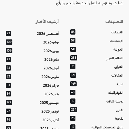
كما هو وتلتزم به، لنقل الحقيقة والخبر والرأي.
التصنيفات
أرشيف الأخبار
اقتصادية
84
أغسطس 2026
23
الإنتخابات
59
يوليو 2026
109
الدولية
511
يونيو 2026
106
العالم العربي
253
مايو 2026
43
العراق
2
أبريل 2026
46
المقالات
121
مارس 2026
52
امنية
149
فبراير 2026
83
انفوغرافيك
63
يناير 2026
39
بوصلة ثقافية
10
ديسمبر 2025
122
تقارير
234
نوفمبر 2025
92
ثقافية
25
أكتوبر 2025
91
دليل الجامعات العراقية
14
سبتمبر 2025
99