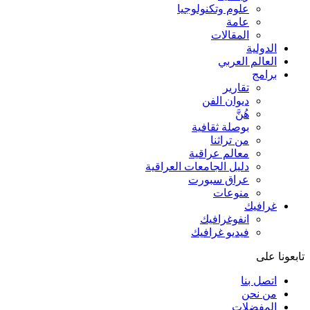
علوم وتكنولوجيا
عامة
المقالات
الدولية
العالم العربي
برامج
تقارير
ديوان الفن
هُنَّ
بوصلة ثقافية
من تراثنا
معالم عراقية
دليل الجامعات العراقية
عراق سبورت
منوعات
غرافيك
انفوغرافيك
فيديو غرافيك
تابعونا على
اتصل بنا
من نحن
المفضلات