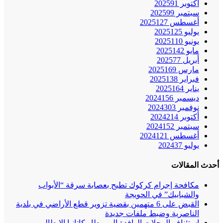
أكتوبر 2025
91
سبتمبر 2025
99
أغسطس 2025
127
يوليو 2025
125
يونيو 2025
110
مايو 2025
142
أبريل 2025
77
مارس 2025
169
فبراير 2025
138
يناير 2025
164
ديسمبر 2024
156
نوفمبر 2024
303
أكتوبر 2024
214
سبتمبر 2024
152
أغسطس 2024
121
يوليو 2024
37
أحدث المقالات
مكافحة إجرام كركوك تطيح بعصابة سرقة “الأبواب
والشبابيك” في الحويجة
القبض على 6 متهمين بقضية تزوير قطع الأراضي في بلدية
الناصرية وضبط ملفات جديدة
استئناف الرحلات الوافدة إلى مطار كاتانيا الإيطالي