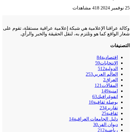
25 نوفمبر 2024
418 مشاهدات
وكالة عراقنا الإعلامية هي شبكة إعلامية عراقية مستقلة، تقوم على
شعار الواقع كما هو وتلتزم به، لنقل الحقيقة والخبر والرأي.
التصنيفات
اقتصادية
84
الإنتخابات
59
الدولية
512
العالم العربي
253
العراق
2
المقالات
121
امنية
149
انفوغرافيك
63
بوصلة ثقافية
10
تقارير
234
ثقافية
25
دليل الجامعات العراقية
14
ديوان الفن
30
رياضية
212