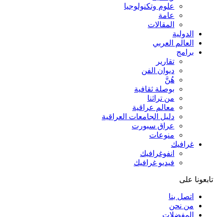
علوم وتكنولوجيا
عامة
المقالات
الدولية
العالم العربي
برامج
تقارير
ديوان الفن
هُنَّ
بوصلة ثقافية
من تراثنا
معالم عراقية
دليل الجامعات العراقية
عراق سبورت
منوعات
غرافيك
انفوغرافيك
فيديو غرافيك
تابعونا على
اتصل بنا
من نحن
المفضلات