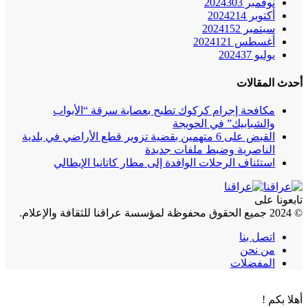
نوفمبر 2024
303
أكتوبر 2024
214
سبتمبر 2024
152
أغسطس 2024
121
يوليو 2024
37
أحدث المقالات
مكافحة إجرام كركوك تطيح بعصابة سرقة “الأبواب
والشبابيك” في الحويجة
القبض على 6 متهمين بقضية تزوير قطع الأراضي في بلدية
الناصرية وضبط ملفات جديدة
استئناف الرحلات الوافدة إلى مطار كاتانيا الإيطالي
تابعونا على
© 2024 جميع الحقوق محفوظة لمؤسسة عراقنا للثقافة والإعلام.
اتصل بنا
من نحن
المفضلات
أهلا بكم !