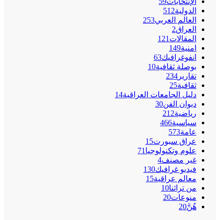
الإنتخابات
59
الدولية
512
العالم العربي
253
العراق
2
المقالات
121
امنية
149
انفوغرافيك
63
بوصلة ثقافية
10
تقارير
234
ثقافية
25
دليل الجامعات العراقية
14
ديوان الفن
30
رياضية
212
سياسية
466
عامة
573
عراق سبورت
15
علوم وتكنولوجيا
71
غير مصنف
4
فيديو غرافيك
130
معالم عراقية
15
من تراثنا
10
منوعات
20
هُنَّ
20