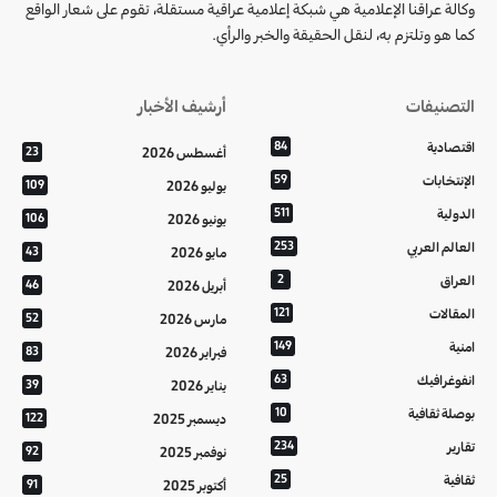
وكالة عراقنا الإعلامية هي شبكة إعلامية عراقية مستقلة، تقوم على شعار الواقع
كما هو وتلتزم به، لنقل الحقيقة والخبر والرأي.
التصنيفات
أرشيف الأخبار
اقتصادية
84
أغسطس 2026
23
الإنتخابات
59
يوليو 2026
109
الدولية
511
يونيو 2026
106
العالم العربي
253
مايو 2026
43
العراق
2
أبريل 2026
46
المقالات
121
مارس 2026
52
امنية
149
فبراير 2026
83
انفوغرافيك
63
يناير 2026
39
بوصلة ثقافية
10
ديسمبر 2025
122
تقارير
234
نوفمبر 2025
92
ثقافية
25
أكتوبر 2025
91