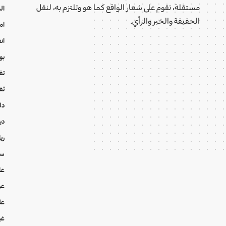
مستقلة، تقوم على شعار الواقع كما هو وتلتزم به، لنقل
ال
الحقيقة والخبر والرأي.
ام
ان
بو
تقا
ثق
دل
دي
ري
سي
عا
عر
عل
غي