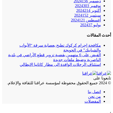
ديسمبر 2024
156
نوفمبر 2024
303
أكتوبر 2024
214
سبتمبر 2024
152
أغسطس 2024
121
يوليو 2024
37
أحدث المقالات
مكافحة إجرام كركوك تطيح بعصابة سرقة “الأبواب
والشبابيك” في الحويجة
القبض على 6 متهمين بقضية تزوير قطع الأراضي في بلدية
الناصرية وضبط ملفات جديدة
استئناف الرحلات الوافدة إلى مطار كاتانيا الإيطالي
تابعونا على
© 2024 جميع الحقوق محفوظة لمؤسسة عراقنا للثقافة والإعلام.
اتصل بنا
من نحن
المفضلات