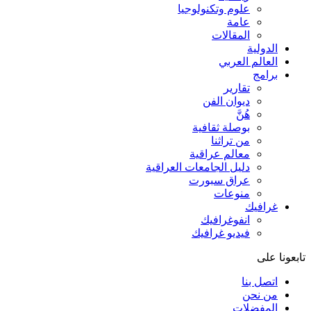
علوم وتكنولوجيا
عامة
المقالات
الدولية
العالم العربي
برامج
تقارير
ديوان الفن
هُنَّ
بوصلة ثقافية
من تراثنا
معالم عراقية
دليل الجامعات العراقية
عراق سبورت
منوعات
غرافيك
انفوغرافيك
فيديو غرافيك
تابعونا على
اتصل بنا
من نحن
المفضلات