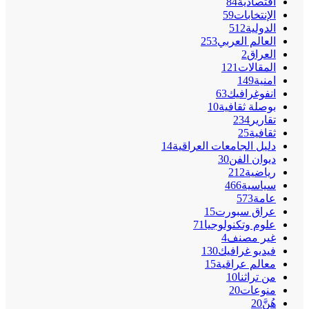
اقتصادية
84
الإنتخابات
59
الدولية
512
العالم العربي
253
العراق
2
المقالات
121
امنية
149
انفوغرافيك
63
بوصلة ثقافية
10
تقارير
234
ثقافية
25
دليل الجامعات العراقية
14
ديوان الفن
30
رياضية
212
سياسية
466
عامة
573
عراق سبورت
15
علوم وتكنولوجيا
71
غير مصنف
4
فيديو غرافيك
130
معالم عراقية
15
من تراثنا
10
منوعات
20
هُنَّ
20