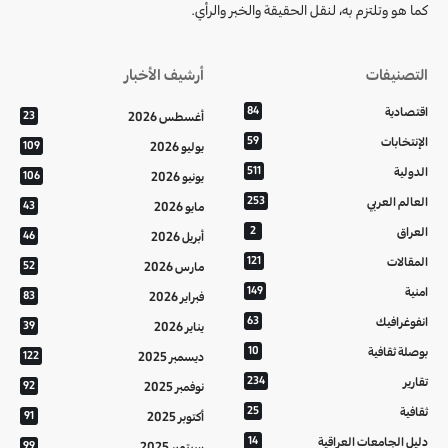
كما هو وتلتزم به، لنقل الحقيقة والخبر والرأي.
التصنيفات
أرشيف الأخبار
اقتصادية
84
أغسطس 2026
23
الإنتخابات
59
يوليو 2026
109
الدولية
511
يونيو 2026
106
العالم العربي
253
مايو 2026
43
العراق
2
أبريل 2026
46
المقالات
121
مارس 2026
52
امنية
149
فبراير 2026
83
انفوغرافيك
63
يناير 2026
39
بوصلة ثقافية
10
ديسمبر 2025
122
تقارير
234
نوفمبر 2025
92
ثقافية
25
أكتوبر 2025
91
دليل الجامعات العراقية
14
سبتمبر 2025
99