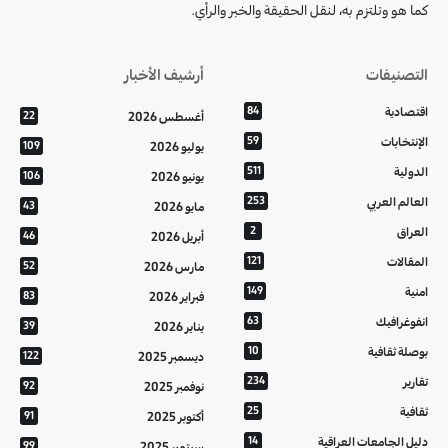
كما هو وتلتزم به، لنقل الحقيقة والخبر والرأي.
التصنيفات
أرشيف الأخبار
اقتصادية
84
أغسطس 2026
22
الإنتخابات
59
يوليو 2026
109
الدولية
511
يونيو 2026
106
العالم العربي
253
مايو 2026
43
العراق
2
أبريل 2026
46
المقالات
121
مارس 2026
52
امنية
149
فبراير 2026
83
انفوغرافيك
63
يناير 2026
39
بوصلة ثقافية
10
ديسمبر 2025
122
تقارير
234
نوفمبر 2025
92
ثقافية
25
أكتوبر 2025
91
دليل الجامعات العراقية
14
سبتمبر 2025
99