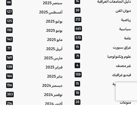
دليل الجامعات العراقية
14
سبتمبر 2025
99
ديوان الفن
30
أغسطس 2025
127
رياضية
212
يوليو 2025
125
سياسية
465
يونيو 2025
110
عامة
570
مايو 2025
142
عراق سبورت
15
أبريل 2025
77
علوم وتكنولوجيا
71
مارس 2025
169
غير مصنف
4
فبراير 2025
138
فيديو غرافيك
130
يناير 2025
164
معالم عراقية
15
ديسمبر 2024
156
من تراثنا
10
نوفمبر 2024
303
منوعات
20
أكتوبر 2024
214
هُنَّ
20
سبتمبر 2024
152
أغسطس 2024
121
يوليو 2024
37