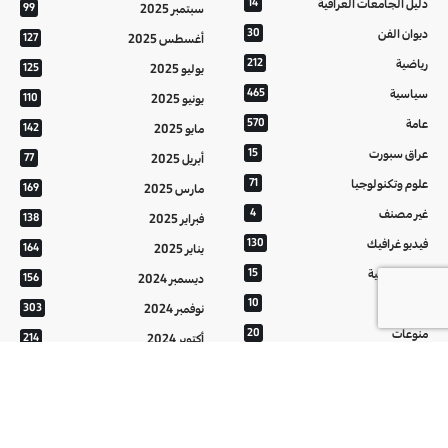
دليل الجامعات العراقية
14
سبتمبر 2025
99
ديوان الفن
30
أغسطس 2025
127
رياضية
212
يوليو 2025
125
سياسية
465
يونيو 2025
110
عامة
570
مايو 2025
142
عراق سبورت
15
أبريل 2025
77
علوم وتكنولوجيا
71
مارس 2025
169
غير مصنف
4
فبراير 2025
138
فيديو غرافيك
130
يناير 2025
164
معالم عراقية
15
ديسمبر 2024
156
من تراثنا
10
نوفمبر 2024
303
منوعات
20
أكتوبر 2024
214
هُنَّ
20
سبتمبر 2024
152
أغسطس 2024
121
يوليو 2024
37