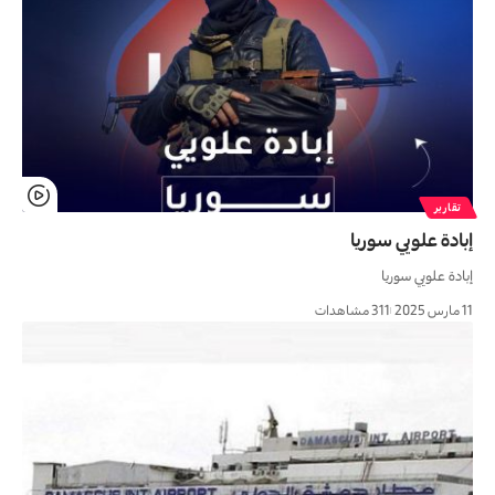
تقارير
إبادة علويي سوريا
إبادة علويي سوريا
11 مارس 2025
311 مشاهدات