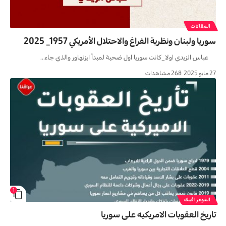
المقالات
سوريا ولبنان ونظرية الفراغ والاحتلال الأمريكي 1957_ 2025
عباس الزيدي اولا_كانت سوريا اول ضحية لمبدأ ايزنهاور والذي جاء…
27 مايو 2025
268 مشاهدات
1
انفوغرافيك
تاریخ العقوبات الامریکیه علی سوریا