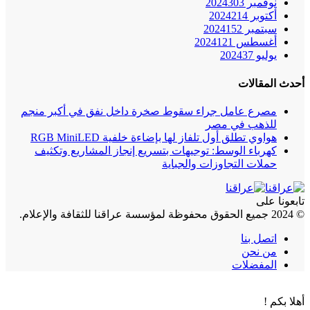
نوفمبر 2024
303
أكتوبر 2024
214
سبتمبر 2024
152
أغسطس 2024
121
يوليو 2024
37
أحدث المقالات
مصرع عامل جراء سقوط صخرة داخل نفق في أكبر منجم
للذهب في مصر
هواوي تطلق أول تلفاز لها بإضاءة خلفية RGB MiniLED
كهرباء الوسط: توجيهات بتسريع إنجاز المشاريع وتكثيف
حملات التجاوزات والجباية
تابعونا على
© 2024 جميع الحقوق محفوظة لمؤسسة عراقنا للثقافة والإعلام.
اتصل بنا
من نحن
المفضلات
أهلا بكم !