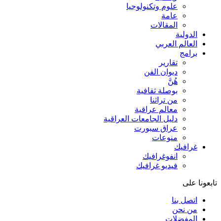
علوم وتكنولوجيا
عامة
المقالات
الدولية
العالم العربي
برامج
تقارير
ديوان الفن
هُنَّ
بوصلة ثقافية
من تراثنا
معالم عراقية
دليل الجامعات العراقية
عراق سبورت
منوعات
غرافيك
انفوغرافيك
فيديو غرافيك
تابعونا على
اتصل بنا
من نحن
المفضلات