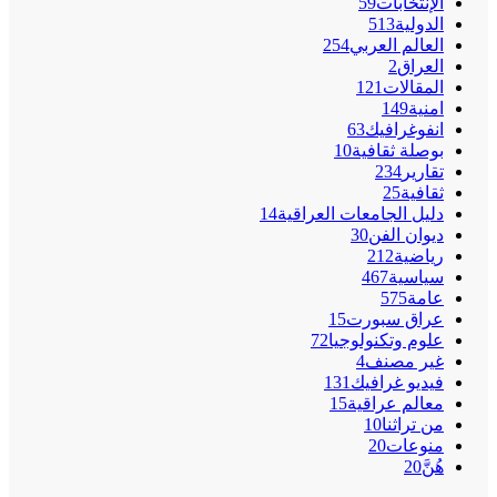
الإنتخابات
59
الدولية
513
العالم العربي
254
العراق
2
المقالات
121
امنية
149
انفوغرافيك
63
بوصلة ثقافية
10
تقارير
234
ثقافية
25
دليل الجامعات العراقية
14
ديوان الفن
30
رياضية
212
سياسية
467
عامة
575
عراق سبورت
15
علوم وتكنولوجيا
72
غير مصنف
4
فيديو غرافيك
131
معالم عراقية
15
من تراثنا
10
منوعات
20
هُنَّ
20