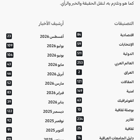
كما هو وتلتزم به، لنقل الحقيقة والخبر والرأي.
التصنيفات
أرشيف الأخبار
اقتصادية
84
أغسطس 2026
23
الإنتخابات
59
يوليو 2026
109
الدولية
511
يونيو 2026
106
العالم العربي
253
مايو 2026
43
العراق
2
أبريل 2026
46
المقالات
121
مارس 2026
52
امنية
149
فبراير 2026
83
انفوغرافيك
63
يناير 2026
39
بوصلة ثقافية
10
ديسمبر 2025
122
تقارير
234
نوفمبر 2025
92
ثقافية
25
أكتوبر 2025
91
دليل الجامعات العراقية
14
سبتمبر 2025
99