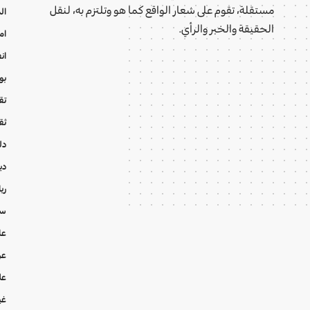
مستقلة، تقوم على شعار الواقع كما هو وتلتزم به، لنقل
ال
الحقيقة والخبر والرأي.
ام
ان
بو
تقا
ثق
دل
دي
ري
سي
عا
عر
عل
غي