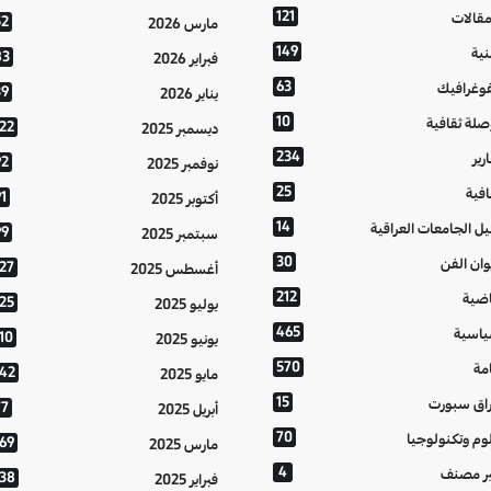
121
مقالات
52
مارس 2026
149
نية
83
فبراير 2026
63
فوغرافيك
39
يناير 2026
10
صلة ثقافية
122
ديسمبر 2025
234
رير
92
نوفمبر 2025
25
افية
1
أكتوبر 2025
14
يل الجامعات العراقية
99
سبتمبر 2025
30
وان الفن
127
أغسطس 2025
212
اضية
125
يوليو 2025
465
اسية
10
يونيو 2025
570
مة
142
مايو 2025
15
اق سبورت
77
أبريل 2025
70
وم وتكنولوجيا
169
مارس 2025
4
ر مصنف
138
فبراير 2025