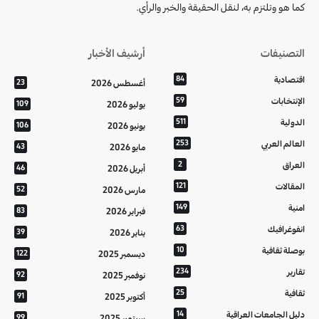
كما هو وتلتزم به، لنقل الحقيقة والخبر والرأي.
التصنيفات
أرشيف الأخبار
اقتصادية
84
أغسطس 2026
23
الإنتخابات
59
يوليو 2026
109
الدولية
511
يونيو 2026
106
العالم العربي
253
مايو 2026
43
العراق
2
أبريل 2026
46
المقالات
121
مارس 2026
52
امنية
149
فبراير 2026
83
انفوغرافيك
63
يناير 2026
39
بوصلة ثقافية
10
ديسمبر 2025
122
تقارير
234
نوفمبر 2025
92
ثقافية
25
أكتوبر 2025
91
دليل الجامعات العراقية
14
سبتمبر 2025
99