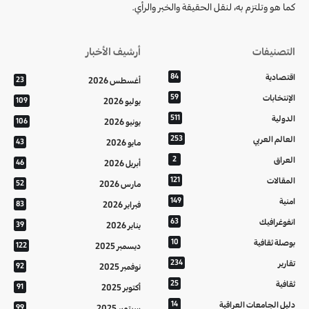
كما هو وتلتزم به، لنقل الحقيقة والخبر والرأي.
التصنيفات
أرشيف الأخبار
اقتصادية
84
أغسطس 2026
23
الإنتخابات
59
يوليو 2026
109
الدولية
511
يونيو 2026
106
العالم العربي
253
مايو 2026
43
العراق
2
أبريل 2026
46
المقالات
121
مارس 2026
52
امنية
149
فبراير 2026
83
انفوغرافيك
63
يناير 2026
39
بوصلة ثقافية
10
ديسمبر 2025
122
تقارير
234
نوفمبر 2025
92
ثقافية
25
أكتوبر 2025
91
دليل الجامعات العراقية
14
سبتمبر 2025
99