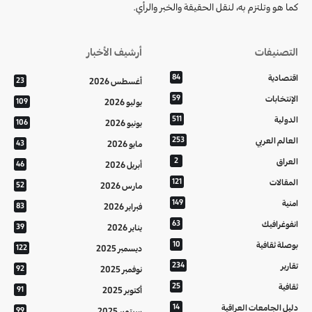
كما هو وتلتزم به، لنقل الحقيقة والخبر والرأي.
التصنيفات
أرشيف الأخبار
اقتصادية
84
أغسطس 2026
23
الإنتخابات
59
يوليو 2026
109
الدولية
511
يونيو 2026
106
العالم العربي
253
مايو 2026
43
العراق
2
أبريل 2026
46
المقالات
121
مارس 2026
52
امنية
149
فبراير 2026
83
انفوغرافيك
63
يناير 2026
39
بوصلة ثقافية
10
ديسمبر 2025
122
تقارير
234
نوفمبر 2025
92
ثقافية
25
أكتوبر 2025
91
دليل الجامعات العراقية
14
سبتمبر 2025
99