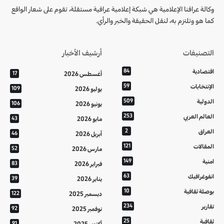
وكالة عراقنا الإعلامية هي شبكة إعلامية عراقية مستقلة، تقوم على شعار الواقع
كما هو وتلتزم به، لنقل الحقيقة والخبر والرأي.
التصنيفات
أرشيف الأخبار
اقتصادية
84
أغسطس 2026
17
الإنتخابات
59
يوليو 2026
109
الدولية
509
يونيو 2026
106
العالم العربي
253
مايو 2026
43
العراق
2
أبريل 2026
46
المقالات
121
مارس 2026
52
امنية
149
فبراير 2026
83
انفوغرافيك
63
يناير 2026
39
بوصلة ثقافية
10
ديسمبر 2025
122
تقارير
234
نوفمبر 2025
92
ثقافية
25
أكتوبر 2025
91