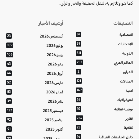
كما هو وتلتزم به، لنقل الحقيقة والخبر والرأي.
التصنيفات
أرشيف الأخبار
اقتصادية
84
أغسطس 2026
23
الإنتخابات
59
يوليو 2026
109
الدولية
511
يونيو 2026
106
العالم العربي
253
مايو 2026
43
العراق
2
أبريل 2026
46
المقالات
121
مارس 2026
52
امنية
149
فبراير 2026
83
انفوغرافيك
63
يناير 2026
39
بوصلة ثقافية
10
ديسمبر 2025
122
تقارير
234
نوفمبر 2025
92
ثقافية
25
أكتوبر 2025
91
دليل الجامعات العراقية
14
سبتمبر 2025
99