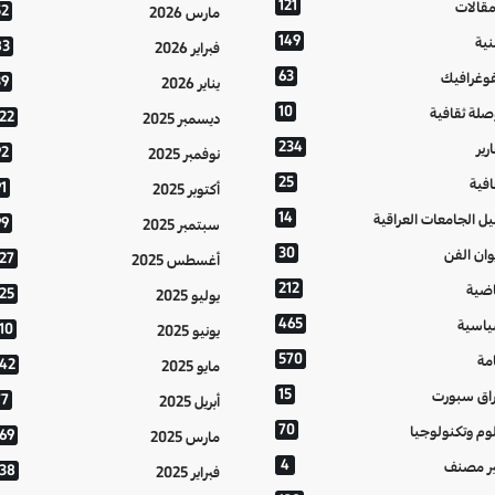
121
مقالات
52
مارس 2026
149
نية
83
فبراير 2026
63
فوغرافيك
39
يناير 2026
10
صلة ثقافية
122
ديسمبر 2025
234
رير
92
نوفمبر 2025
25
افية
1
أكتوبر 2025
14
يل الجامعات العراقية
99
سبتمبر 2025
30
وان الفن
127
أغسطس 2025
212
اضية
125
يوليو 2025
465
اسية
10
يونيو 2025
570
مة
142
مايو 2025
15
اق سبورت
77
أبريل 2025
70
وم وتكنولوجيا
169
مارس 2025
4
ر مصنف
138
فبراير 2025