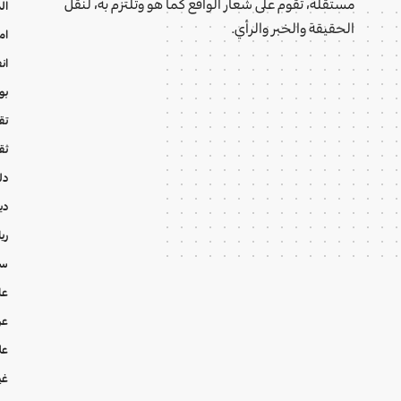
مستقلة، تقوم على شعار الواقع كما هو وتلتزم به، لنقل
ال
الحقيقة والخبر والرأي.
ام
ان
بو
تقا
ثق
دل
دي
ري
سي
عا
عر
عل
غي