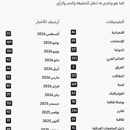
كما هو وتلتزم به، لنقل الحقيقة والخبر والرأي.
التصنيفات
أرشيف الأخبار
اقتصادية
84
أغسطس 2026
23
الإنتخابات
59
يوليو 2026
109
الدولية
511
يونيو 2026
106
العالم العربي
253
مايو 2026
43
العراق
2
أبريل 2026
46
المقالات
121
مارس 2026
52
امنية
149
فبراير 2026
83
انفوغرافيك
63
يناير 2026
39
بوصلة ثقافية
10
ديسمبر 2025
122
تقارير
234
نوفمبر 2025
92
ثقافية
25
أكتوبر 2025
91
دليل الجامعات العراقية
14
سبتمبر 2025
99