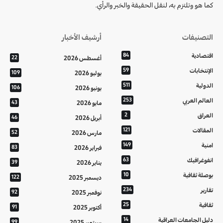
كما هو وتلتزم به، لنقل الحقيقة والخبر والرأي.
التصنيفات
أرشيف الأخبار
اقتصادية
84
أغسطس 2026
22
الإنتخابات
59
يوليو 2026
109
الدولية
511
يونيو 2026
106
العالم العربي
253
مايو 2026
43
العراق
2
أبريل 2026
46
المقالات
121
مارس 2026
52
امنية
149
فبراير 2026
83
انفوغرافيك
63
يناير 2026
39
بوصلة ثقافية
10
ديسمبر 2025
122
تقارير
234
نوفمبر 2025
92
ثقافية
25
أكتوبر 2025
91
دليل الجامعات العراقية
14
سبتمبر 2025
99