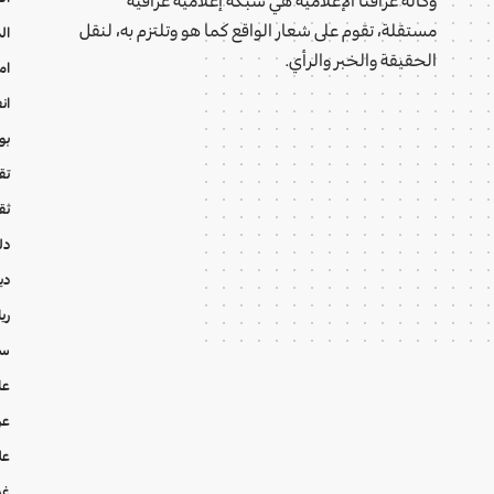
مستقلة، تقوم على شعار الواقع كما هو وتلتزم به، لنقل
ال
الحقيقة والخبر والرأي.
ام
ان
بو
تقا
ثق
دل
دي
ري
سي
عا
عر
عل
غي