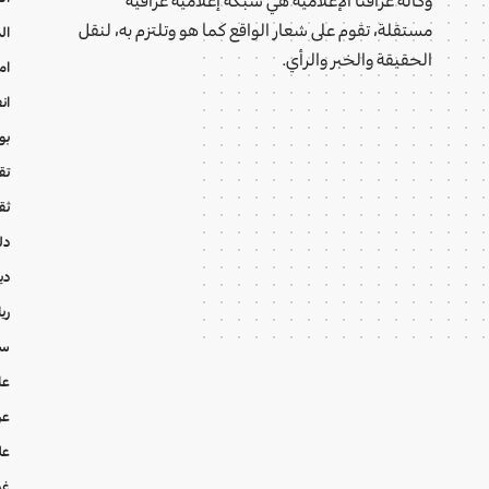
مستقلة، تقوم على شعار الواقع كما هو وتلتزم به، لنقل
ال
الحقيقة والخبر والرأي.
ام
ان
بو
تقا
ثق
دل
دي
ري
سي
عا
عر
عل
غي