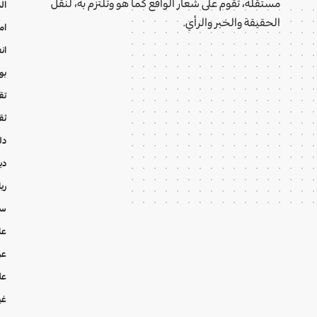
مستقلة، تقوم على شعار الواقع كما هو وتلتزم به، لنقل
ال
الحقيقة والخبر والرأي.
ام
ان
بو
تقا
ثق
دل
دي
ري
سي
عا
عر
عل
غي