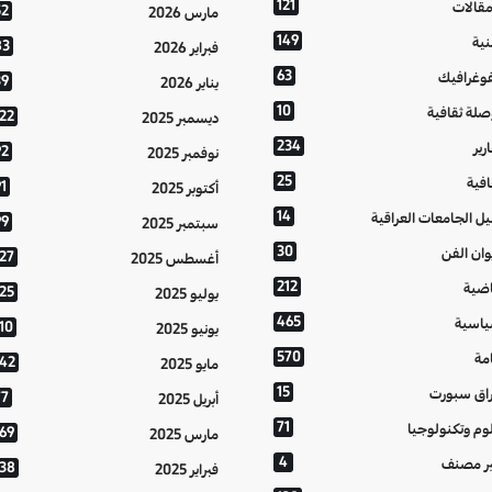
121
مقالات
52
مارس 2026
149
نية
83
فبراير 2026
63
فوغرافيك
39
يناير 2026
10
صلة ثقافية
122
ديسمبر 2025
234
رير
92
نوفمبر 2025
25
افية
1
أكتوبر 2025
14
يل الجامعات العراقية
99
سبتمبر 2025
30
وان الفن
127
أغسطس 2025
212
اضية
125
يوليو 2025
465
اسية
10
يونيو 2025
570
مة
142
مايو 2025
15
اق سبورت
77
أبريل 2025
71
وم وتكنولوجيا
169
مارس 2025
4
ر مصنف
138
فبراير 2025