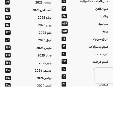
دليل الجامعات العراقية
14
سبتمبر 2025
99
ديوان الفن
30
أغسطس 2025
127
رياضية
212
يوليو 2025
125
سياسية
465
يونيو 2025
110
عامة
570
مايو 2025
142
عراق سبورت
15
أبريل 2025
77
علوم وتكنولوجيا
71
مارس 2025
169
غير مصنف
4
فبراير 2025
138
فيديو غرافيك
130
يناير 2025
164
معالم عراقية
15
ديسمبر 2024
156
من تراثنا
10
نوفمبر 2024
303
منوعات
20
أكتوبر 2024
214
هُنَّ
20
سبتمبر 2024
152
أغسطس 2024
121
يوليو 2024
37