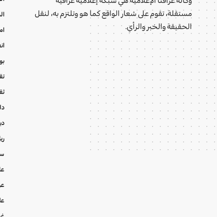
مستقلة، تقوم على شعار الواقع كما هو وتلتزم به، لنقل
ال
الحقيقة والخبر والرأي.
ام
ان
بو
تقا
ثق
دل
دي
ري
سي
عا
عر
عل
غي