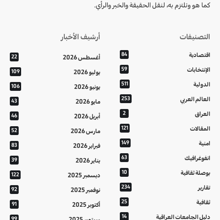
كما هو وتلتزم به، لنقل الحقيقة والخبر والرأي.
التصنيفات
أرشيف الأخبار
اقتصادية
84
أغسطس 2026
22
الإنتخابات
59
يوليو 2026
109
الدولية
511
يونيو 2026
106
العالم العربي
253
مايو 2026
43
العراق
2
أبريل 2026
46
المقالات
121
مارس 2026
52
امنية
149
فبراير 2026
83
انفوغرافيك
63
يناير 2026
39
بوصلة ثقافية
10
ديسمبر 2025
122
تقارير
234
نوفمبر 2025
92
ثقافية
25
أكتوبر 2025
91
دليل الجامعات العراقية
14
سبتمبر 2025
99